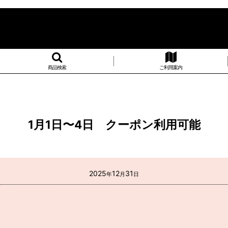
商品検索
ご利用案内
1月1日〜4日 クーポン利用可能
2025
12
31
年
月
日